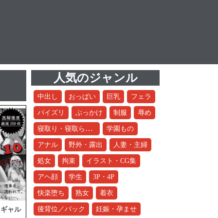
人気のジャンル
中出し
おっぱい
巨乳
フェラ
パイズリ
ぶっかけ
制服
辱め
寝取り・寝取られ・NTR
学園もの
アナル
野外・露出
人妻・主婦
処女
拘束
イラスト・CG集
アヘ顔
学生
3P・4P
快楽堕ち
熟女
着衣
後背位／バック
妊娠・孕ませ
去もギャル