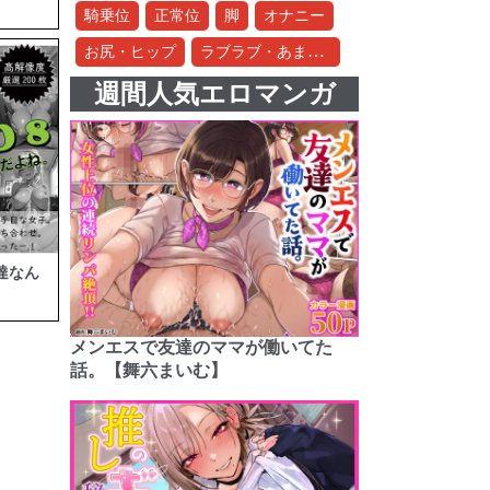
騎乗位
正常位
脚
オナニー
ラブラブ・あまあま
お尻・ヒップ
週間人気エロマンガ
友達なん
メンエスで友達のママが働いてた
話。【舞六まいむ】