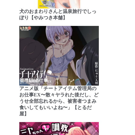
犬のおまわりさんと温泉旅行でしっ
ぽり【やみつき本舗】
アニメ版「チートアイテム管理局の
お仕事EX〜散々ヤラれた後だし、ど
うせ全部忘れるから、被害者つまみ
食いしてもいいよね〜」【とるだ
屋】