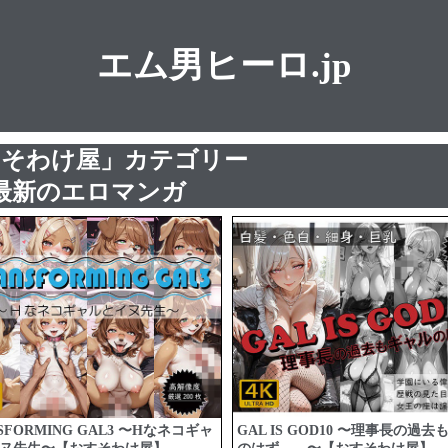
エム男ヒーロ.jp
すそわけ屋」カテゴリー
最新のエロマンガ
SFORMING GAL3 〜Hなネコギャ
GAL IS GOD10 〜理事長の過