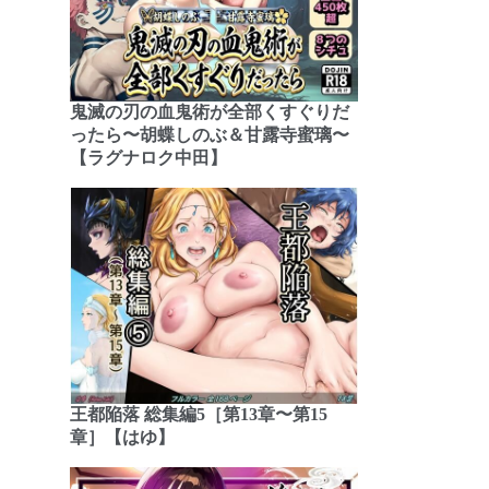
鬼滅の刃の血鬼術が全部くすぐりだ
ったら〜胡蝶しのぶ＆甘露寺蜜璃〜
【ラグナロク中田】
王都陥落 総集編5［第13章〜第15
章］【はゆ】