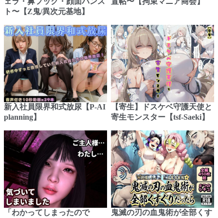
ェラ・鼻フック・顔面パンス
置帖〜【拘束マニア商会】
ト〜【Z鬼/異次元基地】
新入社員限界和式放尿【P-AI
【寄生】ドスケベ守護天使と
planning】
寄生モンスター【tsf-Saeki】
「わかってしまったので
鬼滅の刃の血鬼術が全部くす