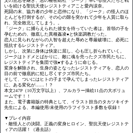
父の意思を継ぎ、悪の秘密結社「ジーク」率いる怪人たちと戦
いを続ける聖抗天使レジストティアこと愛内涙奈。
死闘の末、協力者の少年と恋仲になり、「ジーク」の怪人のほ
とんどを打倒するが、その心の隙を突かれて少年を人質に取ら
れ、完全敗北してしまう。。
「ジーク」に捕らえられた彼女を待っていた者は、首領の子を
孕むための、徹底した異種姦凌●と快楽調教だった。
恋人に見られながらの人智を超えた辱めと尊厳破壊に、必死に
抵抗するレジストティア。
しかし、次第に身体は快楽に屈し、心も圧し折られていく。
ジークはトドメとばかりに、敵に魂を売ったクズ市民たちに、
レジストティアを集団で強●するように命じる。
変身を解除され、生身の姿となったレジストティアを、恋人の
目の前で徹底的に犯し尽くすクズ市民たち。
そして、ついにはヒトの子まで孕んでしまったレジストティア
に、ある変化が……！？
本文247P（10万文字以上）、フルカラー挿絵11点の大ボリュ
ームです！！
また、電子書籍版の特典として、イラスト担当のタカツキイチ
先生による、本編使用/未使用のラフイラスト多数を収録！
▼プレイ内容
・敵怪人との決闘。正義の変身ヒロイン、聖抗天使レジストテ
ィアの活躍！（過去話）