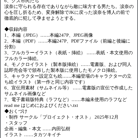
6、クズ市民たち
涙奈に守られる存在でありながら敵に味方する男たち。涙奈の
心を圧し折るため、変身解除でJKに戻った涙奈を博人の前で
徹底的に犯して孕ませようとする。
◆収録内容
1、本編（JPEG）……本編247P、JPEG画像
2、本編（PDF）……本編247P、PDFファイル（前編と後編に
分割）
3、フルカラーイラスト（表紙・挿絵） ……表紙・本文使用の
フルカラー挿絵。
4、モノクロイラスト（製本版挿絵）……電書版、および同人
誌即売会等で頒布した製本版に使用したモノクロ挿絵。
5、キャラクター設定立ち絵……本編登場のキャラクターの立
ち絵イラスト（第一作と同じ内容です）
6、宣伝用素材（サムネイル等） ……電書版の宣伝で作成した
サムネイル画像など
7、電子書籍版特典（ラフなど）……本編未使用のラフなど
read me はじめにおよびください.txt
◆おくづけ
・制作 サークル「プロイェクト・オスト」 2025年12月
・スタッフ
企画・編集・本文 ……内田弘樹
イラスト ……タカツキイチ