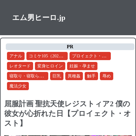
エム男ヒーロ.jp
PR
コミケ105（2024冬）
プロイェクト・オスト
アナル
レオタード
変身ヒロイン
妊娠・孕ませ
寝取り・寝取られ・NTR
巨乳
異種姦
触手
辱め
魔法少女
屈服計画 聖抗天使レジストィア2 僕の
彼女が心折れた日【プロイェクト・オ
スト】