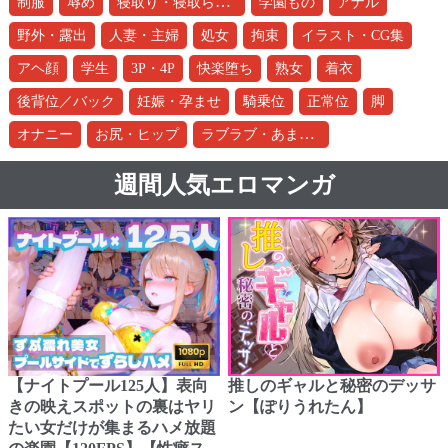
寝取り・寝取られ・NTR
制服
辱め
学園もの
アナル
野外・露出
人妻・主婦
処女
拘束
イラスト・CG集
アヘ顔
学生
3P・4P
快楽堕ち
熟女
着衣
後背位／バック
妊娠・孕ませ
騎乗位
正常位
脚
ラブラブ・あまあま
オナニー
お尻・ヒップ
週間人気エロマンガ
【ナイトプール125人】表向
推しのギャルと秘密のデッサ
きの映えスポットの裏はヤリ
ン【ぽりうれたん】
たい女だけが集まるハメ放題