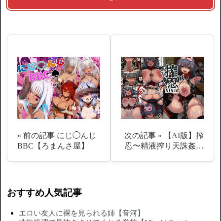
« 前の記事
にじ◯んじ
次の記事 »
【AI版】搾
BBC【ろまんさ屋】
忍〜精液搾り天誅姦…
おすすめ人気記事
エロい友人に裸を見られる姉【音河】