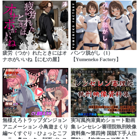
疲労（つか）れたときにはオ
パンツ脱がし（1）
ナホがいいね【にむの屋】
【Yumeneko Factory】
無様えろトラップダンジョン
実写風拘束責めショート動画
アニメーション 小鳥遊まくり
集 レンセレン審理院執刑映像
編〜くすぐり・ひょっとこフ
資料集〜第四拷 国賊下手人仕