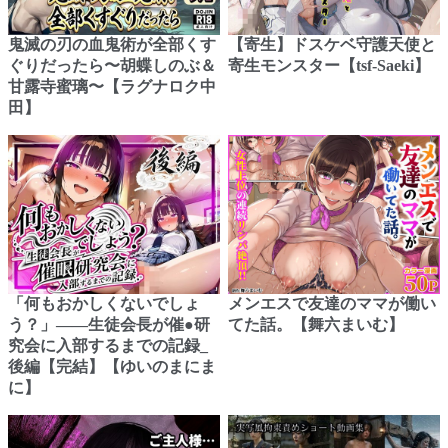
鬼滅の刃の血鬼術が全部くす
【寄生】ドスケベ守護天使と
ぐりだったら〜胡蝶しのぶ＆
寄生モンスター【tsf-Saeki】
甘露寺蜜璃〜【ラグナロク中
田】
「何もおかしくないでしょ
メンエスで友達のママが働い
う？」――生徒会長が催●研
てた話。【舞六まいむ】
究会に入部するまでの記録_
後編【完結】【ゆいのまにま
に】