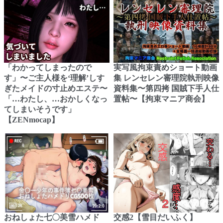
「わかってしまったので
実写風拘束責めショート動画
す」〜ご主人様を‘理解’しす
集 レンセレン審理院執刑映像
ぎたメイドの寸止めエステ〜
資料集〜第四拷 国賊下手人仕
「…わたし、…おかしくなっ
置帖〜【拘束マニア商会】
てしまいそうです」
【ZENmocap】
おねしょた七〇美雪ハメド
交感2【雪目だいふく】