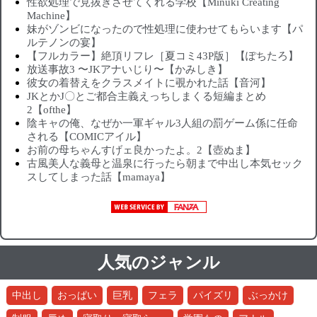
性欲処理で見抜きさせてくれる学校【Minuki Creating
Machine】
妹がゾンビになったので性処理に使わせてもらいます【パ
ルテノンの宴】
【フルカラー】絶頂リフレ［夏コミ43P版］【ぽちたろ】
放送事故3 〜JKアナいじり〜【かみしき】
彼女の着替えをクラスメイトに覗かれた話【音河】
JKとかJ〇とご都合主義えっちしまくる短編まとめ
2【ofthe】
陰キャの俺、なぜか一軍ギャル3人組の罰ゲーム係に任命
される【COMICアイル】
お前の母ちゃんすげェ良かったよ。2【壺ぬま】
古風美人な義母と温泉に行ったら朝まで中出し本気セック
スしてしまった話【mamaya】
人気のジャンル
中出し
おっぱい
巨乳
フェラ
パイズリ
ぶっかけ