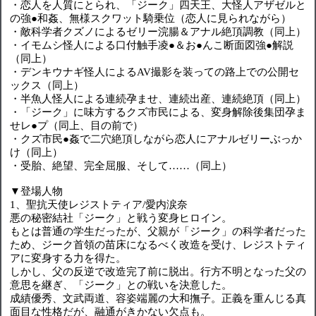
・恋人を人質にとられ、「ジーク」四天王、大怪人アザゼルと
の強●和姦、無様スクワット騎乗位（恋人に見られながら）
・敵科学者クズノによるゼリー浣腸＆アナル絶頂調教（同上）
・イモムシ怪人による口付触手凌●＆お●んこ断面図強●解説
（同上）
・デンキウナギ怪人によるAV撮影を装っての路上での公開セ
ックス（同上）
・半魚人怪人による連続孕ませ、連続出産、連続絶頂（同上）
・「ジーク」に味方するクズ市民による、変身解除後集団孕ま
せレ●プ（同上、目の前で）
・クズ市民●姦で二穴絶頂しながら恋人にアナルゼリーぶっか
け（同上）
・受胎、絶望、完全屈服、そして……（同上）
▼登場人物
1、聖抗天使レジストティア/愛内涙奈
悪の秘密結社「ジーク」と戦う変身ヒロイン。
もとは普通の学生だったが、父親が「ジーク」の科学者だった
ため、ジーク首領の苗床になるべく改造を受け、レジストティ
アに変身する力を得た。
しかし、父の反逆で改造完了前に脱出。行方不明となった父の
意思を継ぎ、「ジーク」との戦いを決意した。
成績優秀、文武両道、容姿端麗の大和撫子。正義を重んじる真
面目な性格だが、融通がきかない欠点も。