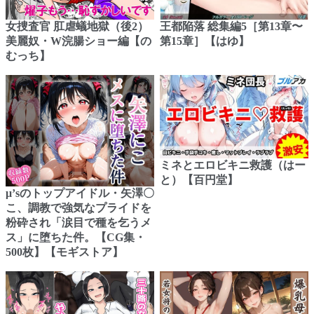
女捜査官 肛虐蟻地獄（後2）
王都陥落 総集編5［第13章〜
美麗奴・W浣腸ショー編【の
第15章］【はゆ】
むっち】
ミネとエロビキニ救護（はー
と）【百円堂】
μ’sのトップアイドル・矢澤〇
こ、調教で強気なプライドを
粉砕され「涙目で種を乞うメ
ス」に堕ちた件。【CG集・
500枚】【モギストア】