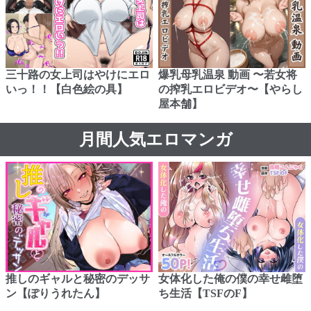
三十路の女上司はやけにエロ
爆乳母乳温泉 動画 〜若女将
いっ！！【白色絵の具】
の搾乳エロビデオ〜【やらし
屋本舗】
月間人気エロマンガ
推しのギャルと秘密のデッサ
女体化した俺の僕の幸せ雌堕
ン【ぽりうれたん】
ち生活【TSFのF】