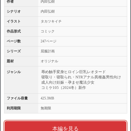
作者
内田弘樹
シナリオ
内田弘樹
イラスト
タカツキイチ
作品形式
コミック
ページ数
247ページ
シリーズ
屈服計画
題材
オリジナル
辱め
触手
変身ヒロイン
巨乳
レオタード
ジャンル
寝取り・寝取られ・NTR
アナル
異種姦
男性向け
成人向け
妊娠・孕ませ
魔法少女
コミケ105（2024冬）
新作
ファイル容量
425.3MB
利用期限
無期限
本編を見る