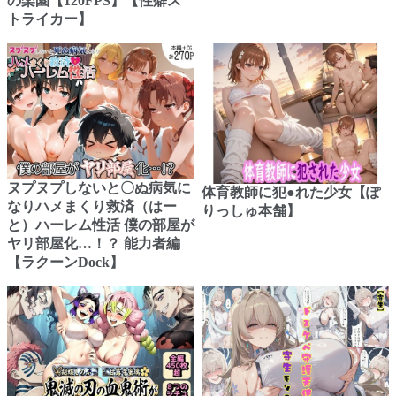
の楽園【120FPS】【性癖ス
トライカー】
ヌプヌプしないと〇ぬ病気に
体育教師に犯●れた少女【ぽ
なりハメまくり救済（はー
りっしゅ本舗】
と）ハーレム性活 僕の部屋が
ヤリ部屋化…！？ 能力者編
【ラクーンDock】