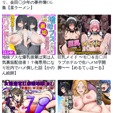
リ、金田〇少年の事件簿CG
集【某ラーメン】
地味ブスな爆乳後輩は実は人
巨乳メイド 〜モ〇＆古〇川
気裏垢配信者！？俺専用にな
ラブホテルで生ハメM字開
り社内でハメ倒した話【かの
脚〜〜【めるてぃほーる】
ん絵師】