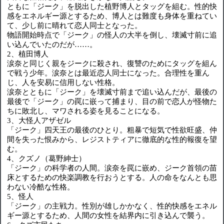
ともに「ジーク」を脱出した植野博人とタッグを組む。性的快
感をエネルギー源とするため、博人とは難度も身体を重ねてい
て、少し前に晴れて恋人同士となった。
物語開始時点で「ジーク」の怪人の大半を倒し、壊滅寸前に追
い込んでいたのだが……。
2、植田博人
涙奈と同じく親をジークに殺され、復讐のためにタッグを組ん
で戦う少年。涙奈とは最近恋人同士になった。合理性を重ん
じ、人を安易に信用しない性格。
涙奈とともに「ジーク」を壊滅寸前まで追い込んだが、最後の
最後で「ジーク」の罠に嵌って捕まり、目の前で恋人が怪物た
ちに敗北し、マワされる姿を見ることになる。
3、大怪人アザゼル
「ジーク」四天王の最後のひとり。粗暴で短気で性欲旺盛、仲
間を失った恨みから、レジストティアに徹底的な性的報復を望
む。
4、クズノ（葛野紳士）
「ジーク」の科学者の人間。涙奈を罠に嵌め、ジーク首領の苗
床とするための快楽調教を行おうとする。人の命をなんとも思
わない冷酷な性格。
5、怪人
「ジーク」の主戦力。性別が雄しかかなく、性的快感をエネル
ギー源とするため、人間の女性を結界内に引き込んで襲う。