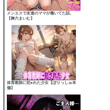
メンエスで友達のママが働いてた話。
【舞六まいむ】
体育教師に犯●れた少女【ぽりっしゅ本
舗】